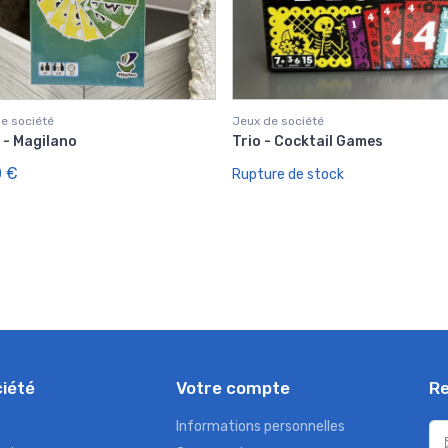
e société
Jeux de société
 - Magilano
Trio - Cocktail Games
0 €
Rupture de stock
ciété
Votre compte
Re
Informations personnelles