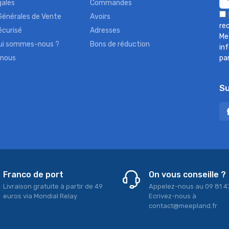
gales
Commandes
Générales de Vente
Avoirs
re
écurisé
Adresses
Me
qui sommes-nous ?
Bons de réduction
in
-nous
pa
Su
Franco de port
On vous conseille ?
Livraison gratuite à partir de 49
Appelez-nous au 09 81 4
euros via Mondial Relay
Ecrivez-nous à
contact@meepland.fr