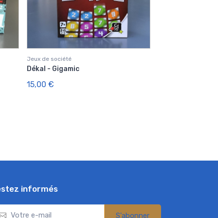
Jeux de société
Dékal - Gigamic
15,00 €
stez informés
S'abonner