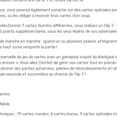
e paquet compte une carte 1, et douze cartes 12.
ce, vous pourrez également compter sur des cartes spéciales po
es, ou les obliger à recevoir trois cartes d'un coup.
llectionner 7 cartes Numéro différentes, vous réalisez un Flip 7 :
 points supplémentaires, sous les yeux ébahis de vos adversaires
de manche en manche : quand un ou plusieurs joueurs atteignent 
s haut score remporte la partie !
 merveille de jeu de cartes avec un gameplay inspiré du blackjack et
u encore ». Vous allez (tenter) de gérer vos cartes tout en prenant
donner des parties acharnées, pleines de rebondissements et ultr
eule seconde et succombez au charme de Flip 7 !
Games.
Mabile.
hniques : 79 cartes numéro, 6 cartes bonus, 9 cartes spéciales et 1