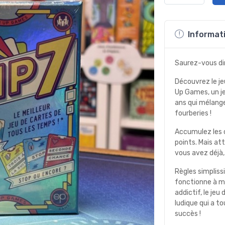
Informati
Saurez-vous di
Découvrez le je
Up Games, un je
ans qui mélange
fourberies !
Accumulez les c
points. Mais at
vous avez déjà,
Règles simpliss
fonctionne à me
addictif, le jeu
ludique qui a t
succès !