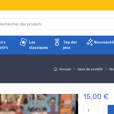
sirs
Les
Top des
Nouveauté
atifs
classiques
jeux
Accueil
Jeux de société
Jeu
15,00 €