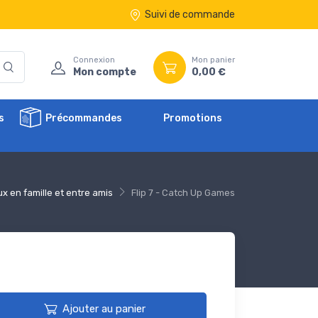
Suivi de commande
Connexion
Mon panier
Mon compte
0,00 €
s
Précommandes
Promotions
x en famille et entre amis
Flip 7 - Catch Up Games
Ajouter au panier