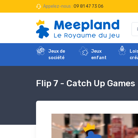
Appelez-nous :
09 81 47 73 06
Jeux de
Jeux
Loi
société
enfant
cré
Flip 7 - Catch Up Games