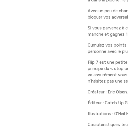
a dans la pioche : l
Avec un peu de chan
bloquer vos adversair
Si vous parvenez à co
manche et gagnez 15
Cumulez vos points 
personne avec le plu
Flip 7 est une petite
principe du « stop o
va assurément vous 
n'hésitez pas une s
Créateur : Eric Olsen.
Éditeur : Catch Up 
Illustrations : O'Neil 
Caractéristiques tec