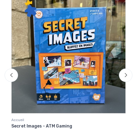
Accueil
Jeux d
Secret Images - ATM Gaming
Mafia
Aigui