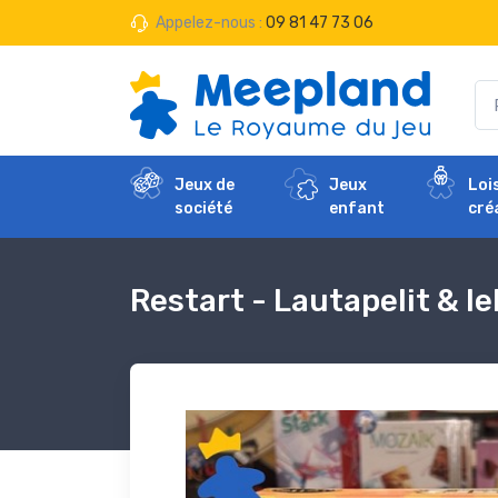
Appelez-nous :
09 81 47 73 06
Jeux de
Jeux
Loi
société
enfant
cré
Restart - Lautapelit & Ie