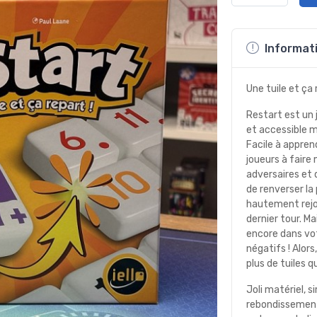
Informati
Une tuile et ça 
Restart est un 
et accessible 
Facile à apprend
joueurs à faire 
adversaires et 
de renverser la
hautement rejou
dernier tour. Mai
encore dans v
négatifs ! Alor
plus de tuiles 
Joli matériel, s
rebondissement