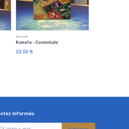
Accueil
Kumata - Cosmoludo
22,00 €
stez informés