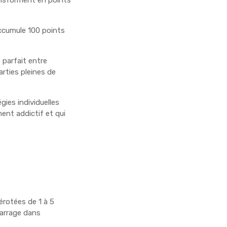
ransforment en points
accumule 100 points
 parfait entre
arties pleines de
gies individuelles
ment addictif et qui
mérotées de 1 à 5
marrage dans