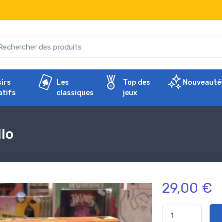
sirs
Les
Top des
Nouveauté
atifs
classiques
jeux
llo
29,00 €