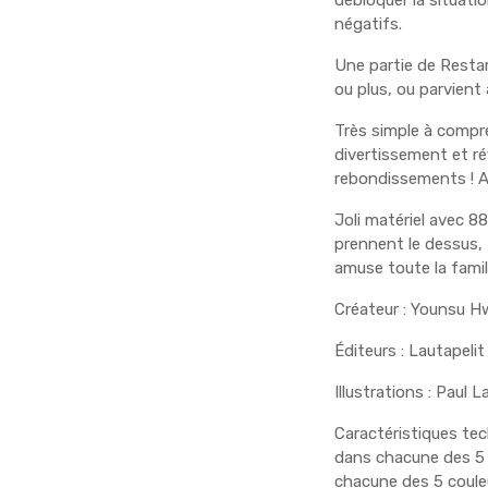
débloquer la situati
négatifs.
Une partie de Restar
ou plus, ou parvient 
Très simple à compren
divertissement et ré
rebondissements ! Al
Joli matériel avec 88
prennent le dessus, R
amuse toute la famil
Créateur : Younsu H
Éditeurs : Lautapelit 
Illustrations : Paul L
Caractéristiques tech
dans chacune des 5 c
chacune des 5 couleur