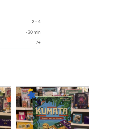
2 - 4
-30 min
7+