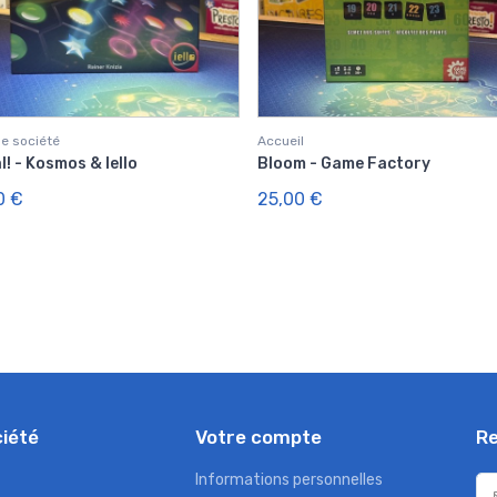
e société
Accueil
l! - Kosmos & Iello
Bloom - Game Factory
0 €
25,00 €
ciété
Votre compte
Re
Informations personnelles