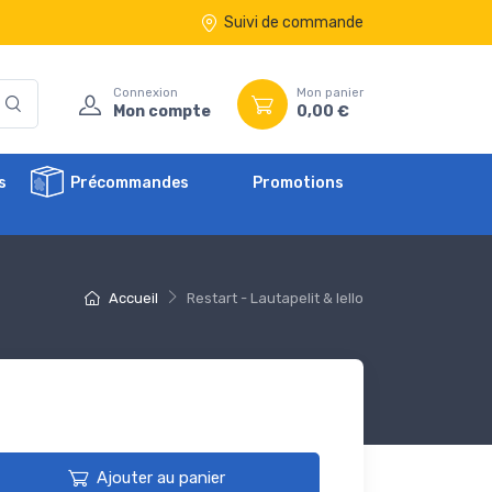
Suivi de commande
Connexion
Mon panier
Mon compte
0,00 €
s
Précommandes
Promotions
Accueil
Restart - Lautapelit & Iello
Ajouter au panier