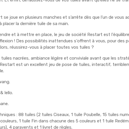
on. Et enfin, défaussez-vous de vos tuiles avant qu'elles ne se t
t se joue en plusieurs manches et s’arrête dès que l’un de vous 
à placer la dernière tuile de sa main.
dre et à mettre en place, le jeu de société Restart est l'équilibre
flexion ! Des possibilités inattendues s'offrent à vous, pour des p
ors, réussirez-vous à placer toutes vos tuiles ?
 tuiles nacrées, ambiance légère et conviviale avant que les straté
estart est un excellent jeu de pose de tuiles, interactif, terrible
le.
wang.
& Iello.
aane.
niques : 88 tuiles (2 tuiles Ciseaux, 1 tuile Poubelle, 15 tuiles nu
ouleurs, 1 tuile Fin dans chacune des 5 couleurs et 1 tuile Redé
s), 4 paravents et 1 livret de règles.