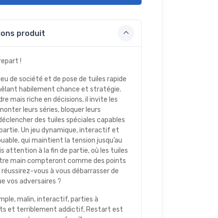
ons produit
repart !
jeu de société et de pose de tuiles rapide
mêlant habilement chance et stratégie.
re mais riche en décisions, il invite les
monter leurs séries, bloquer leurs
déclencher des tuiles spéciales capables
 partie. Un jeu dynamique, interactif et
able, qui maintient la tension jusqu’au
s attention à la fin de partie, où les tuiles
otre main compteront comme des points
s, réussirez-vous à vous débarrasser de
que vos adversaires ?
imple, malin, interactif, parties à
s et terriblement addictif, Restart est