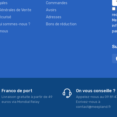
gales
Commandes
Générales de Vente
Avoirs
re
écurisé
Adresses
Me
qui sommes-nous ?
Bons de réduction
in
-nous
pa
Su
Franco de port
On vous conseille ?
Livraison gratuite à partir de 49
Appelez-nous au 09 81 4
euros via Mondial Relay
Ecrivez-nous à
contact@meepland.fr