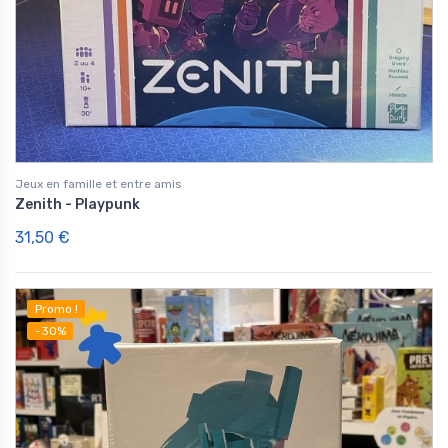
Jeux en famille et entre amis
Zenith - Playpunk
31,50 €
Promo !
-30%